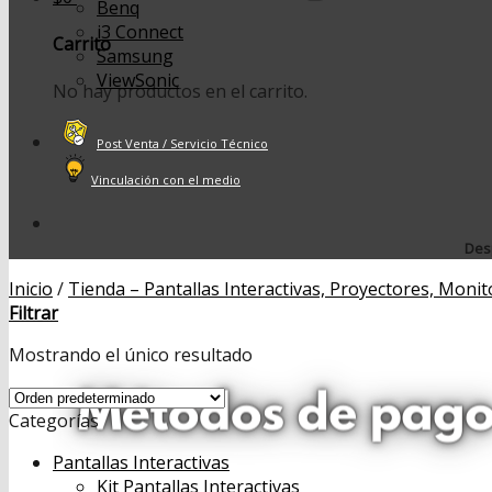
Benq
i3 Connect
Carrito
Samsung
ViewSonic
No hay productos en el carrito.
Post Venta / Servicio Técnico
Vinculación con el medio
Desp
Inicio
/
Tienda – Pantallas Interactivas, Proyectores, Monit
Filtrar
Mostrando el único resultado
Categorías
Pantallas Interactivas
Kit Pantallas Interactivas