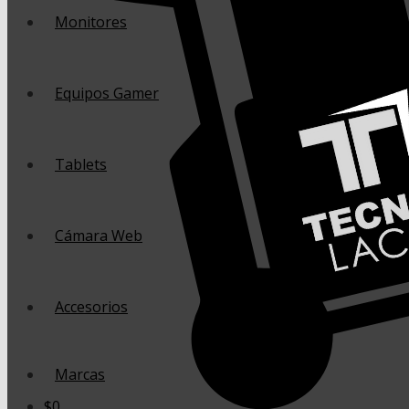
Monitores
Equipos Gamer
Tablets
Cámara Web
Accesorios
Marcas
$
0