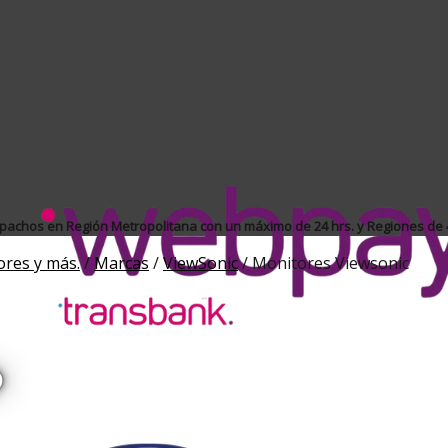
achos en Región Metropolitana con un máximo de 24 hrs. y Regiones de 4
ores y más.
/
Marcas
/
ViewSonic
/
Monitores Viewsonic