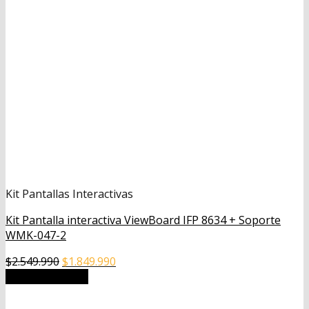
Kit Pantallas Interactivas
Kit Pantalla interactiva ViewBoard IFP 8634 + Soporte
WMK-047-2
El
El
$
2.549.990
$
1.849.990
precio
precio
Añadir al carrito
original
actual
era:
es: