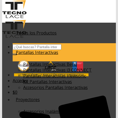
Todos los Productos
Buscar
por:
Pantallas Interactivas
Pantallas Interactivas Benq
Pantallas Interactivas i3 CONNECT
Pantallas Interactivas Viewsonic
Acceder
Kit Pantallas Interactivas
Accesorios Pantallas Interactivas
$
0
Proyectores
Accesorios Inalámbricos