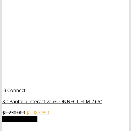
i3 Connect
Kit Pantalla interactiva i3CONNECT ELM 2 65″
El
El
$
2.230.000
$
2.087.990
precio
precio
Añadir al carrito
original
actual