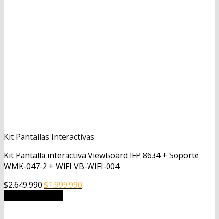
Kit Pantallas Interactivas
Kit Pantalla interactiva ViewBoard IFP 8634 + Soporte
WMK-047-2 + WIFI VB-WIFI-004
El
El
$
2.649.990
$
1.999.990
precio
precio
Añadir al carrito
original
actual
era:
es: