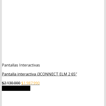
Pantallas Interactivas
Pantalla interactiva i3CONNECT ELM 2 65″
El
El
$
2.130.000
$
1.987.990
precio
precio
Añadir al carrito
original
actual
era:
es:
$2.130.000.
$1.987.990.