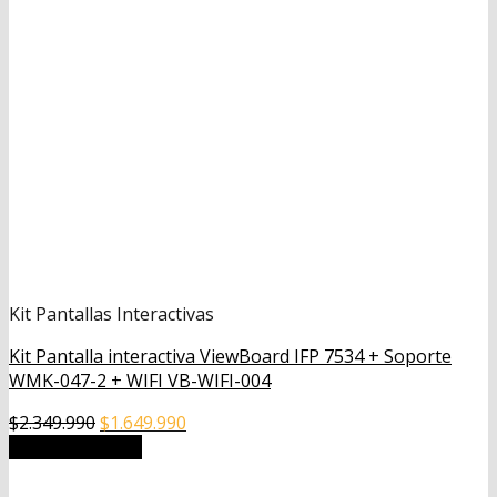
Kit Pantallas Interactivas
Kit Pantalla interactiva ViewBoard IFP 7534 + Soporte
WMK-047-2 + WIFI VB-WIFI-004
El
El
$
2.349.990
$
1.649.990
precio
precio
Añadir al carrito
original
actual
era:
es: