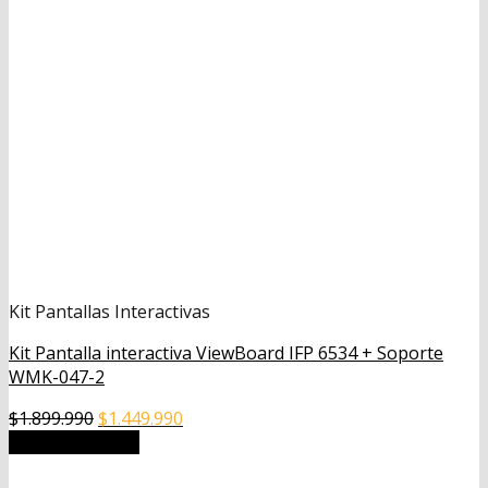
Kit Pantallas Interactivas
Kit Pantalla interactiva ViewBoard IFP 6534 + Soporte
WMK-047-2
El
El
$
1.899.990
$
1.449.990
precio
precio
Añadir al carrito
original
actual