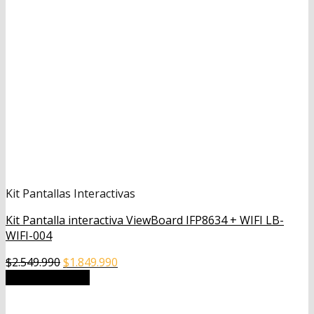
Kit Pantallas Interactivas
Kit Pantalla interactiva ViewBoard IFP8634 + WIFI LB-
WIFI-004
El
El
$
2.549.990
$
1.849.990
precio
precio
Añadir al carrito
original
actual
era:
es: