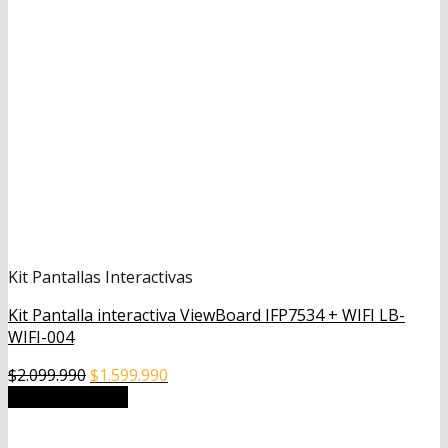
Kit Pantallas Interactivas
Kit Pantalla interactiva ViewBoard IFP7534 + WIFI LB-
WIFI-004
El
El
$
2.099.990
$
1.599.990
precio
precio
Añadir al carrito
original
actual
era:
es: