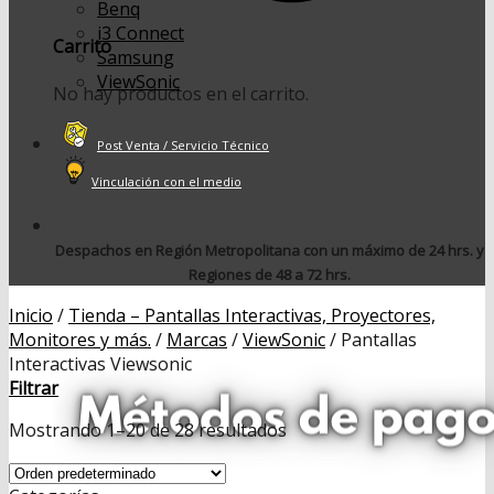
Benq
i3 Connect
Carrito
Samsung
ViewSonic
No hay productos en el carrito.
Post Venta / Servicio Técnico
Vinculación con el medio
Despachos en Región Metropolitana con un máximo de 24 hrs. y
Regiones de 48 a 72 hrs.
Inicio
/
Tienda – Pantallas Interactivas, Proyectores,
Monitores y más.
/
Marcas
/
ViewSonic
/
Pantallas
Interactivas Viewsonic
Filtrar
Mostrando 1–20 de 28 resultados