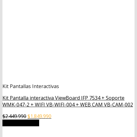
Kit Pantallas Interactivas
Kit Pantalla interactiva ViewBoard IFP 7534 + Soporte
WMK-047-2 + WIFI VB-WIFI-004 + WEB CAM VB-CAM-002
El
El
$
2.449.990
$
1.849.990
precio
precio
Añadir al carrito
original
actual
era:
es: