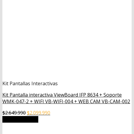
Kit Pantallas Interactivas
Kit Pantalla interactiva ViewBoard IFP 8634 + Soporte
WMK-047-2 + WIFI VB-WIFI-004 + WEB CAM VB-CAM-002
El
El
$
2.649.990
$
2.099.990
precio
precio
Añadir al carrito
original
actual
era:
es: