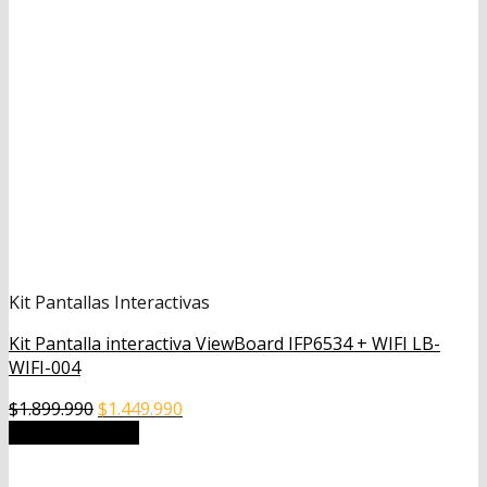
Kit Pantallas Interactivas
Kit Pantalla interactiva ViewBoard IFP6534 + WIFI LB-
WIFI-004
El
El
$
1.899.990
$
1.449.990
precio
precio
Añadir al carrito
original
actual
era:
es: