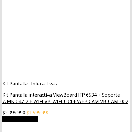
Kit Pantallas Interactivas
Kit Pantalla interactiva ViewBoard IFP 6534 + Soporte
WMK-047-2 + WIFI VB-WIFI-004 + WEB CAM VB-CAM-002
El
El
$
2.099.990
$
1.599.990
precio
precio
Añadir al carrito
original
actual
era:
es: