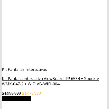
Kit Pantallas Interactivas
Kit Pantalla interactiva ViewBoard IFP 6534 + Soporte
WMK-047-2 + WIFI VB-WIFI-004
El
El
$
1.999.990
$
1.479.990
precio
precio
Añadir al carrito
original
actual