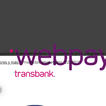
achos en Región Metropolitana con un máximo de 24 hrs. y Regiones de 4
ores y más.
/
Productos etiquetados “22.000:1”