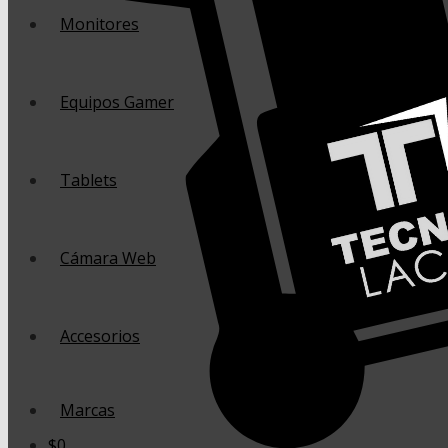
Monitores
Equipos Gamer
Tablets
Cámara Web
Accesorios
Marcas
$
0