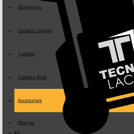
Monitores
Equipos Gamer
Tablets
Cámara Web
Accesorios
Marcas
$
0