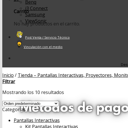
Benq
i3 Connect
Carrito
Samsung
ViewSonic
No hay productos en el carrito.
Post Venta / Servicio Técnico
Vinculación con el medio
Desp
Inicio
/
Tienda – Pantallas Interactivas, Proyectores, Monit
Filtrar
Mostrando los 10 resultados
Categorías
Pantallas Interactivas
Kit Pantallas Interactivas