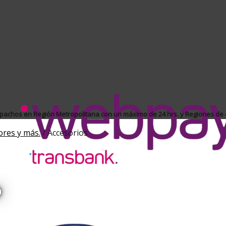
achos en Región Metropolitana con un máximo de 24 hrs. y Regiones de 4
ores y más.
/
Accesorios