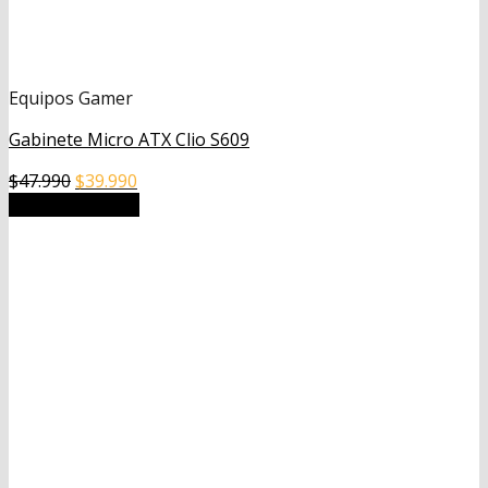
Equipos Gamer
Gabinete Micro ATX Clio S609
El
El
$
47.990
$
39.990
precio
precio
Añadir al carrito
original
actual
era:
es:
$47.990.
$39.990.