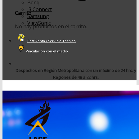
Benq
i3 Connect
Carrito
Samsung
ViewSonic
No hay productos en el carrito.
Post Venta / Servicio Técnico
Vinculación con el medio
Despachos en Región Metropolitana con un máximo de 24 hrs. y
Regiones de 48 a 72 hrs.