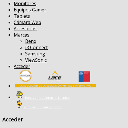
Monitores
Equipos Gamer
Tablets
Cámara Web
Accesorios
Marcas
Benq
i3 Connect
Samsung
ViewSonic
Acceder
Post Venta / Servicio Técnico
Vinculación con el medio
Acceder