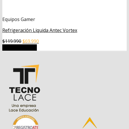
Equipos Gamer
Refrigeración Liquida Antec Vortex
El
El
$
119.990
$
69.990
precio
precio
Añadir al carrito
original
actual
era:
es:
$119.990.
$69.990.