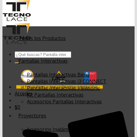
Todos los Productos
Buscar
por:
Pantallas Interactivas
Pantallas Interactivas Benq
Pantallas Interactivas i3 CONNECT
Pantallas Interactivas Viewsonic
Acceder
Kit Pantallas Interactivas
Accesorios Pantallas Interactivas
$
0
Proyectores
Accesorios Inalámbricos