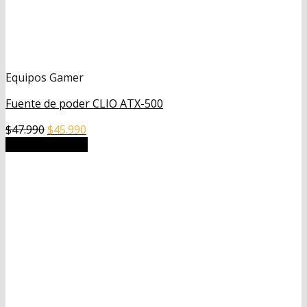
Equipos Gamer
Fuente de poder CLIO ATX-500
El
El
$
47.990
$
45.990
precio
precio
Añadir al carrito
original
actual
era:
es:
$47.990.
$45.990.