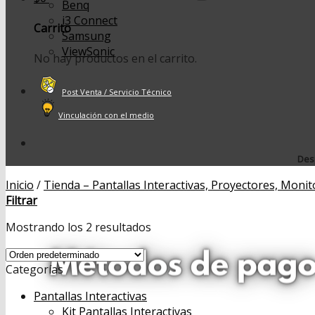
Benq
i3 Connect
Carrito
Samsung
ViewSonic
No hay productos en el carrito.
Post Venta / Servicio Técnico
Vinculación con el medio
Desp
Inicio
/
Tienda – Pantallas Interactivas, Proyectores, Monit
Filtrar
Mostrando los 2 resultados
Categorías
Pantallas Interactivas
Kit Pantallas Interactivas