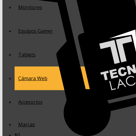
Monitores
Equipos Gamer
Tablets
Cámara Web
Accesorios
Marcas
$
0