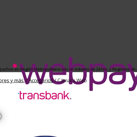
achos en Región Metropolitana con un máximo de 24 hrs. y Regiones de 4
ores y más.
/
Accesorios
/
Cámara Web