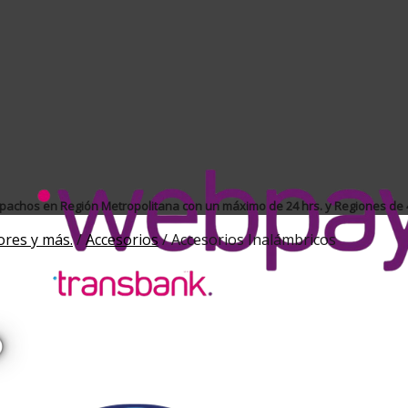
achos en Región Metropolitana con un máximo de 24 hrs. y Regiones de 4
ores y más.
/
Accesorios
/
Accesorios Inalámbricos