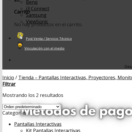
Benq
i3 Connect
Carrito
Samsung
ViewSonic
No hay productos en el carrito.
Post Venta / Servicio Técnico
Vinculación con el medio
Desp
Inicio
/
Tienda – Pantallas Interactivas, Proyectores, Monit
Filtrar
Mostrando los 2 resultados
Categorías
Pantallas Interactivas
Kit Pantallas Interactivas