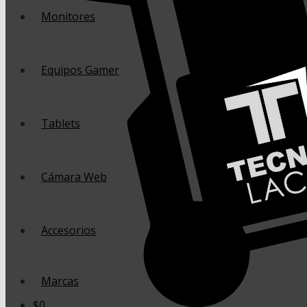
Monitores
Equipos Gamer
Tablets
Cámara Web
Accesorios
Marcas
$
0