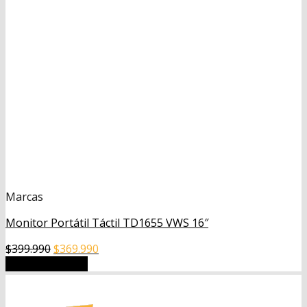
Marcas
Monitor Portátil Táctil TD1655 VWS 16″
El
El
$
399.990
$
369.990
precio
precio
Añadir al carrito
original
actual
era:
es: