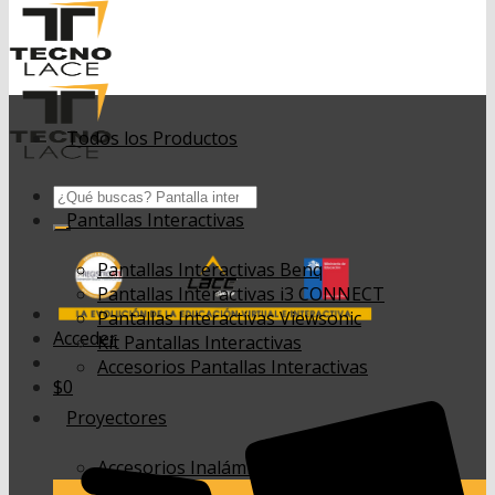
Todos los Productos
Buscar
por:
Pantallas Interactivas
Pantallas Interactivas Benq
Pantallas Interactivas i3 CONNECT
Pantallas Interactivas Viewsonic
Acceder
Kit Pantallas Interactivas
Accesorios Pantallas Interactivas
$
0
Proyectores
Accesorios Inalámbricos