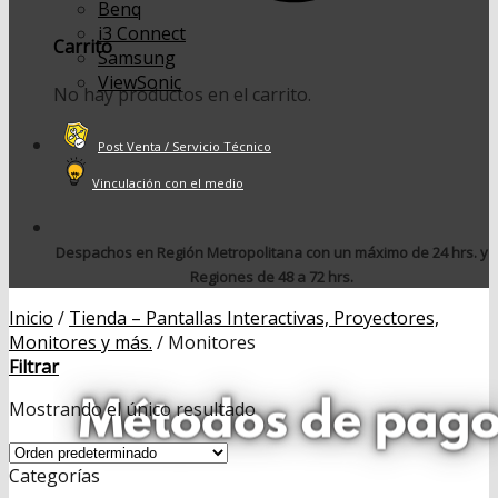
Benq
i3 Connect
Carrito
Samsung
ViewSonic
No hay productos en el carrito.
Post Venta / Servicio Técnico
Vinculación con el medio
Despachos en Región Metropolitana con un máximo de 24 hrs. y
Regiones de 48 a 72 hrs.
Inicio
/
Tienda – Pantallas Interactivas, Proyectores,
Monitores y más.
/
Monitores
Filtrar
Mostrando el único resultado
Categorías