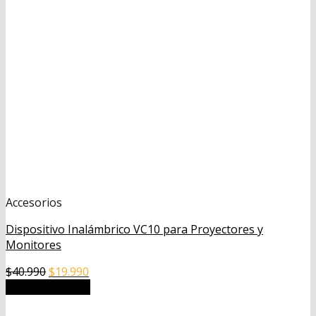
Accesorios
Dispositivo Inalámbrico VC10 para Proyectores y
Monitores
El
El
$
40.990
$
19.990
precio
precio
Añadir al carrito
original
actual