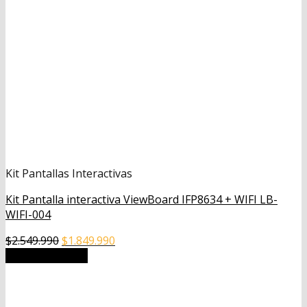
Kit Pantallas Interactivas
Kit Pantalla interactiva ViewBoard IFP8634 + WIFI LB-
WIFI-004
El
El
$
2.549.990
$
1.849.990
precio
precio
Añadir al carrito
original
actual
era:
es:
$2.549.990.
$1.849.990.