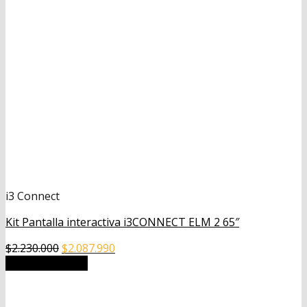
i3 Connect
Kit Pantalla interactiva i3CONNECT ELM 2 65″
El
El
$
2.230.000
$
2.087.990
precio
precio
Añadir al carrito
original
actual
era:
es: