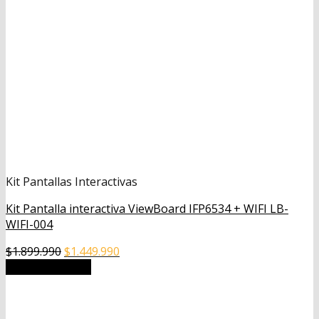
Kit Pantallas Interactivas
Kit Pantalla interactiva ViewBoard IFP6534 + WIFI LB-
WIFI-004
El
El
$
1.899.990
$
1.449.990
precio
precio
Añadir al carrito
original
actual
era:
es:
$1.899.990.
$1.449.990.