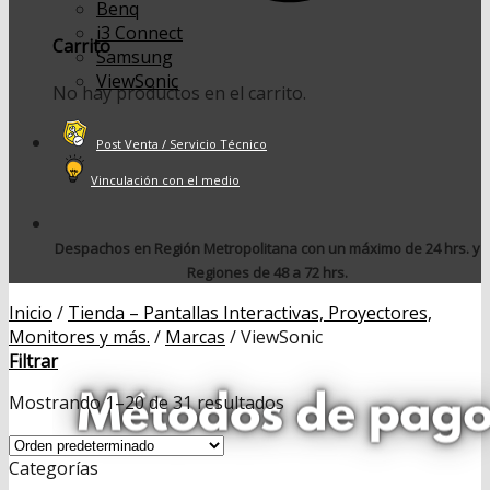
Benq
i3 Connect
Carrito
Samsung
ViewSonic
No hay productos en el carrito.
Post Venta / Servicio Técnico
Vinculación con el medio
Despachos en Región Metropolitana con un máximo de 24 hrs. y
Regiones de 48 a 72 hrs.
Inicio
/
Tienda – Pantallas Interactivas, Proyectores,
Monitores y más.
/
Marcas
/
ViewSonic
Filtrar
Mostrando 1–20 de 31 resultados
Categorías