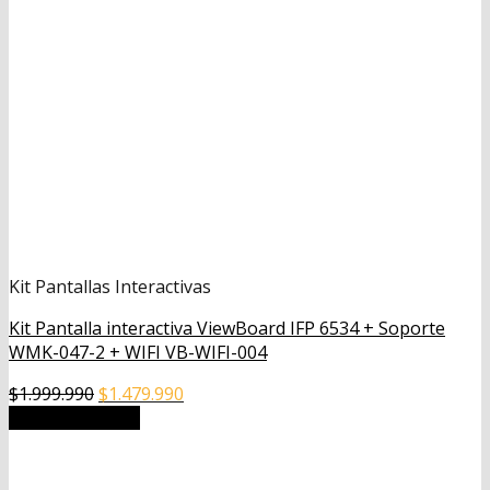
Kit Pantallas Interactivas
Kit Pantalla interactiva ViewBoard IFP 6534 + Soporte
WMK-047-2 + WIFI VB-WIFI-004
El
El
$
1.999.990
$
1.479.990
precio
precio
Añadir al carrito
original
actual
era:
es:
$1.999.990.
$1.479.990.