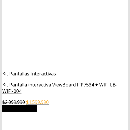
Kit Pantallas Interactivas
Kit Pantalla interactiva ViewBoard IFP7534 + WIFI LB-
WIFI-004
El
El
$
2.099.990
$
1.599.990
precio
precio
Añadir al carrito
original
actual
era:
es:
$2.099.990.
$1.599.990.