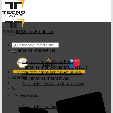
Todos los Productos
Buscar
por:
Pantallas Interactivas
Pantallas Interactivas Benq
Pantallas Interactivas i3 CONNECT
Pantallas Interactivas Viewsonic
Acceder
Kit Pantallas Interactivas
Accesorios Pantallas Interactivas
$
0
Proyectores
Accesorios Inalámbricos