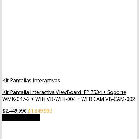
Kit Pantallas Interactivas
Kit Pantalla interactiva ViewBoard IFP 7534 + Soporte
WMK-047-2 + WIFI VB-WIFI-004 + WEB CAM VB-CAM-002
El
El
$
2.449.990
$
1.849.990
precio
precio
Añadir al carrito
original
actual
era:
es:
$2.449.990.
$1.849.990.