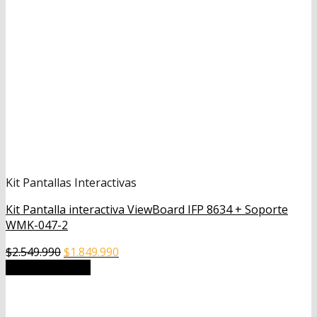
Kit Pantallas Interactivas
Kit Pantalla interactiva ViewBoard IFP 8634 + Soporte
WMK-047-2
El
El
$
2.549.990
$
1.849.990
precio
precio
Añadir al carrito
original
actual
era:
es:
$2.549.990.
$1.849.990.