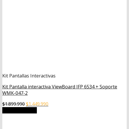
Kit Pantallas Interactivas
Kit Pantalla interactiva ViewBoard IFP 6534 + Soporte
WMK-047-2
El
El
$
1.899.990
$
1.449.990
precio
precio
Añadir al carrito
original
actual
era:
es: