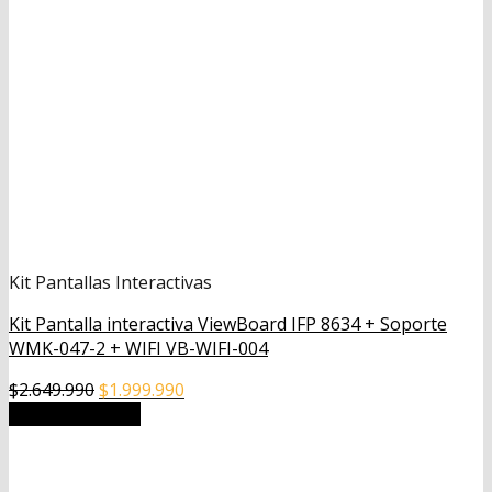
Kit Pantallas Interactivas
Kit Pantalla interactiva ViewBoard IFP 8634 + Soporte
WMK-047-2 + WIFI VB-WIFI-004
El
El
$
2.649.990
$
1.999.990
precio
precio
Añadir al carrito
original
actual
era:
es:
$2.649.990.
$1.999.990.