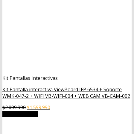
Kit Pantallas Interactivas
Kit Pantalla interactiva ViewBoard IFP 6534 + Soporte
WMK-047-2 + WIFI VB-WIFI-004 + WEB CAM VB-CAM-002
El
El
$
2.099.990
$
1.599.990
precio
precio
Añadir al carrito
original
actual
era:
es:
$2.099.990.
$1.599.990.