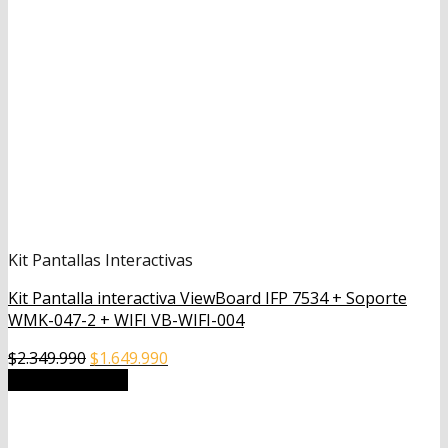
Kit Pantallas Interactivas
Kit Pantalla interactiva ViewBoard IFP 7534 + Soporte
WMK-047-2 + WIFI VB-WIFI-004
El
El
$
2.349.990
$
1.649.990
precio
precio
Añadir al carrito
original
actual
era:
es:
$2.349.990.
$1.649.990.