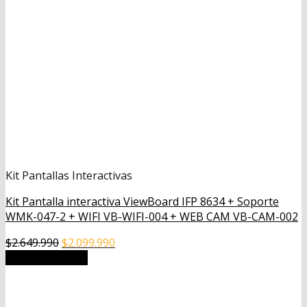
Kit Pantallas Interactivas
Kit Pantalla interactiva ViewBoard IFP 8634 + Soporte
WMK-047-2 + WIFI VB-WIFI-004 + WEB CAM VB-CAM-002
El
El
$
2.649.990
$
2.099.990
precio
precio
Añadir al carrito
original
actual
era:
es:
$2.649.990.
$2.099.990.