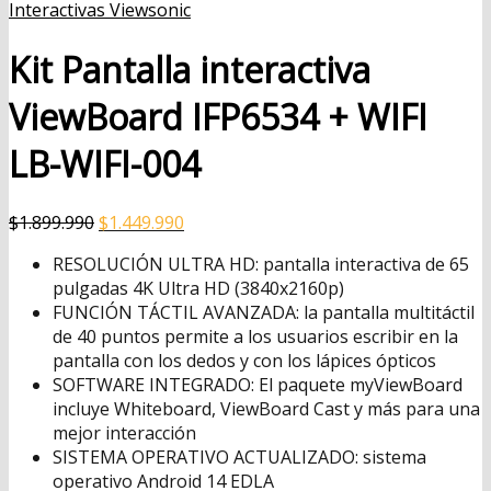
Interactivas Viewsonic
Kit Pantalla interactiva
ViewBoard IFP6534 + WIFI
LB-WIFI-004
El
El
$
1.899.990
$
1.449.990
precio
precio
RESOLUCIÓN ULTRA HD: pantalla interactiva de 65
original
actual
pulgadas 4K Ultra HD (3840x2160p)
era:
es:
FUNCIÓN TÁCTIL AVANZADA: la pantalla multitáctil
$1.899.990.
$1.449.990.
de 40 puntos permite a los usuarios escribir en la
pantalla con los dedos y con los lápices ópticos
SOFTWARE INTEGRADO: El paquete myViewBoard
incluye Whiteboard, ViewBoard Cast y más para una
mejor interacción
SISTEMA OPERATIVO ACTUALIZADO: sistema
operativo Android 14 EDLA