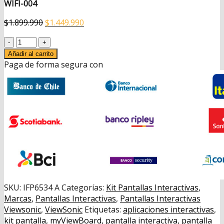
WIFI-004
El
El
$
1.899.990
$
1.449.990
precio
precio
Kit
original
actual
Pantalla
era:
es:
Añadir al carrito
interactiva
Paga de forma segura con
$1.899.990.
$1.449.990.
ViewBoard
IFP6534
+
WIFI
LB-
WIFI-
004
cantidad
SKU:
IFP6534 A
Categorías:
Kit Pantallas Interactivas
,
Marcas
,
Pantallas Interactivas
,
Pantallas Interactivas
Viewsonic
,
ViewSonic
Etiquetas:
aplicaciones interactivas
,
kit pantalla
,
myViewBoard
,
pantalla interactiva
,
pantalla