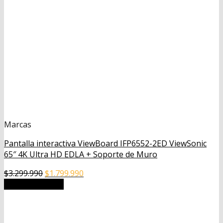
Marcas
Pantalla interactiva ViewBoard IFP6552-2ED ViewSonic
65″ 4K Ultra HD EDLA + Soporte de Muro
El
El
$
3.299.990
$
1.799.990
precio
precio
Añadir al carrito
original
actual
era:
es:
$3.299.990.
$1.799.990.