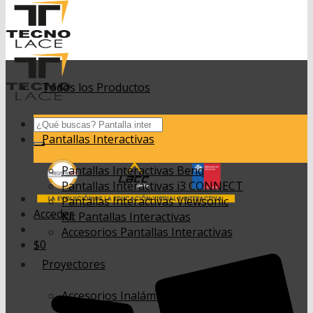
Todos los Productos
Buscar
por:
Pantallas Interactivas
Pantallas Interactivas Benq
Pantallas Interactivas i3 CONNECT
Pantallas Interactivas Viewsonic
Acceder
Kit Pantallas Interactivas
Accesorios Pantallas Interactivas
$
0
Proyectores
Accesorios Inalámbricos