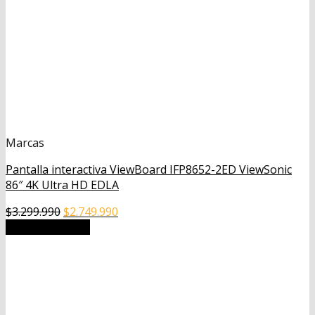
Marcas
Pantalla interactiva ViewBoard IFP8652-2ED ViewSonic
86″ 4K Ultra HD EDLA
El
El
$
3.299.990
$
2.749.990
precio
precio
Añadir al carrito
original
actual
era:
es:
$3.299.990.
$2.749.990.