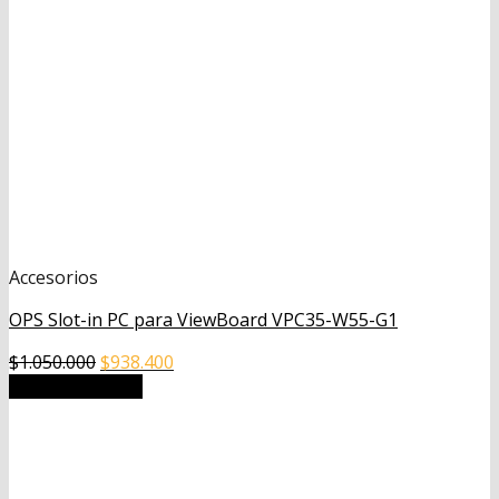
Accesorios
OPS Slot-in PC para ViewBoard VPC35-W55-G1
El
El
$
1.050.000
$
938.400
precio
precio
Añadir al carrito
original
actual
era:
es:
$1.050.000.
$938.400.