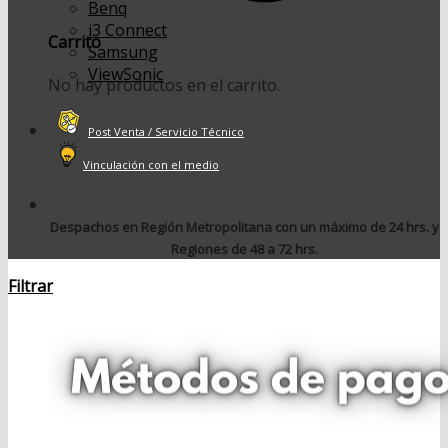
Benq
i3 Connect
Carrito
Samsung
ViewSonic
No hay productos en el carrito.
Post Venta / Servicio Técnico
Vinculación con el medio
Despachos en Región Metropolitana con un máximo de 24 hrs. y
Regiones de 48 a 72 hrs.
Filtrar