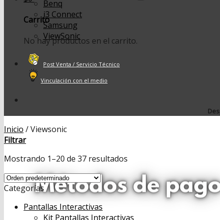
Benq
i3 Connect
Carrito
Samsung
ViewSonic
No hay productos en el carrito.
Post Venta / Servicio Técnico
Vinculación con el medio
Desp
Inicio
/
Viewsonic
Filtrar
Mostrando 1–20 de 37 resultados
Categorías
Pantallas Interactivas
Kit Pantallas Interactivas