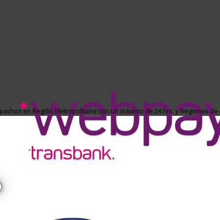
achos en Región Metropolitana con un máximo de 24 hrs. y Regiones de 4