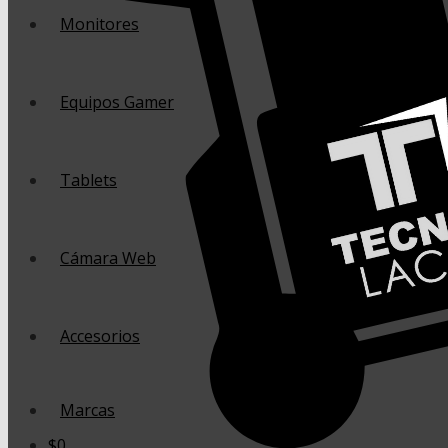
Monitores
Equipos Gamer
Tablets
Cámara Web
Accesorios
Marcas
$
0