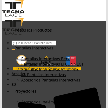
Todos los Productos
Buscar
por:
Pantallas Interactivas
Pantallas Interactivas Benq
Pantallas Interactivas i3 CONNECT
Pantallas Interactivas Viewsonic
Acceder
Kit Pantallas Interactivas
Accesorios Pantallas Interactivas
$
0
Proyectores
Accesorios Inalámbricos