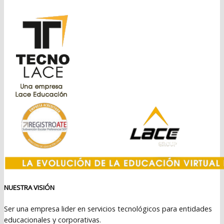
era:
es:
$499.990.
$389.990.
NUESTRA VISIÓN
Ser una empresa lider en servicios tecnológicos para entidades
educacionales y corporativas.