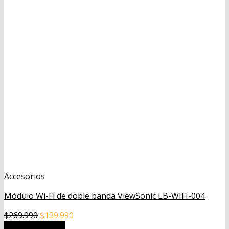
Accesorios
Módulo Wi-Fi de doble banda ViewSonic LB-WIFI-004
El
El
$
269.990
$
139.990
precio
precio
Añadir al carrito