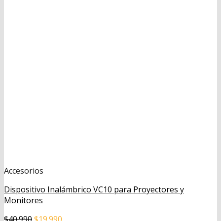
Accesorios
Dispositivo Inalámbrico VC10 para Proyectores y
Monitores
El
El
$
40.990
$
19.990