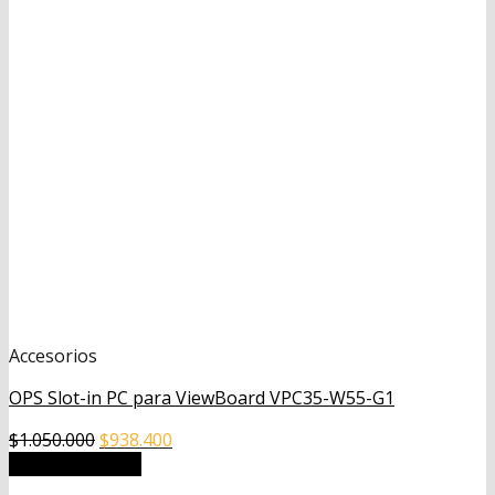
Accesorios
OPS Slot-in PC para ViewBoard VPC35-W55-G1
El
El
$
1.050.000
$
938.400
precio
precio
Añadir al carrito
original
actual