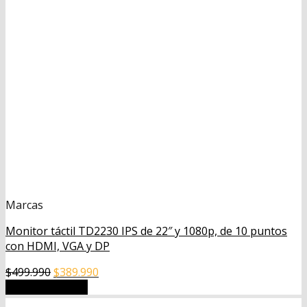
Marcas
Monitor táctil TD2230 IPS de 22″ y 1080p, de 10 puntos
con HDMI, VGA y DP
El
El
$
499.990
$
389.990
precio
precio
Añadir al carrito
original
actual