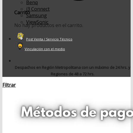
Benq
i3 Connect
Carrito
Samsung
ViewSonic
No hay productos en el carrito.
Post Venta / Servicio Técnico
Vinculación con el medio
Despachos en Región Metropolitana con un máximo de 24 hrs. y
Regiones de 48 a 72 hrs.
Filtrar