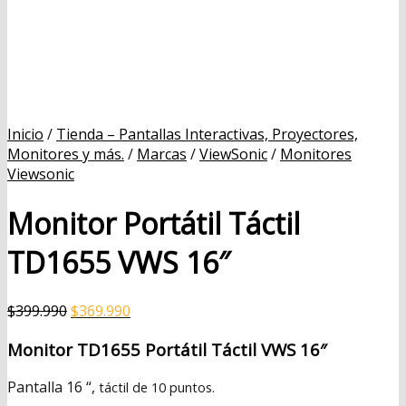
Inicio
/
Tienda – Pantallas Interactivas, Proyectores,
Monitores y más.
/
Marcas
/
ViewSonic
/
Monitores
Viewsonic
Monitor Portátil Táctil
TD1655 VWS 16″
El
El
$
399.990
$
369.990
precio
precio
Monitor
TD1655
Portátil Táctil VWS 16″
original
actual
era:
es:
Pantalla
16 “,
táctil de 10 puntos.
$399.990.
$369.990.