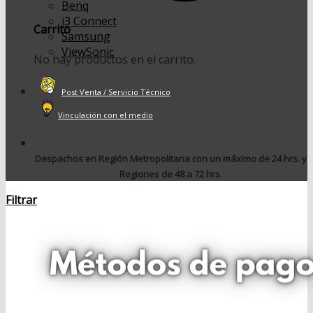
Benq
i3 Connect
Carrito
Samsung
ViewSonic
No hay productos en el carrito.
Post Venta / Servicio Técnico
Vinculación con el medio
Despachos en Región Metropolitana con un máximo de 24 hrs. y
Regiones de 48 a 72 hrs.
Filtrar