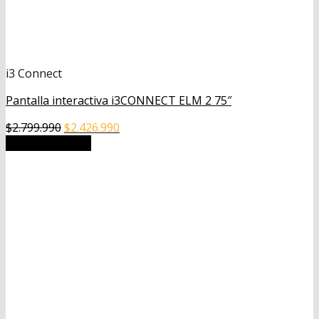
i3 Connect
Pantalla interactiva i3CONNECT ELM 2 75″
El
El
$
2.799.990
$
2.426.990
precio
precio
Añadir al carrito
original
actual
era:
es:
$2.799.990.
$2.426.990.