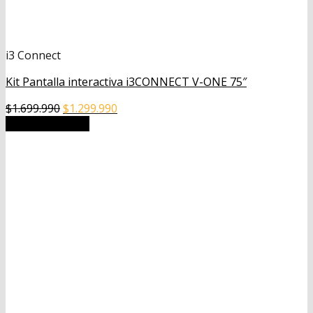
i3 Connect
Kit Pantalla interactiva i3CONNECT V-ONE 75″
El
El
$
1.699.990
$
1.299.990
precio
precio
Añadir al carrito
original
actual
era:
es:
$1.699.990.
$1.299.990.