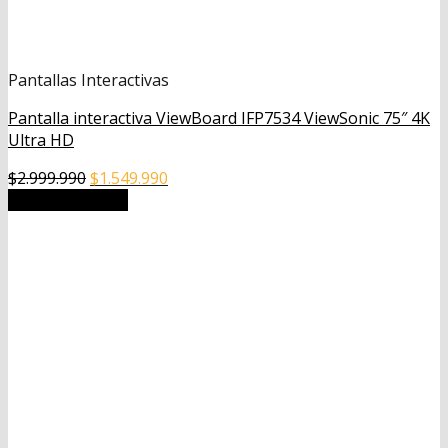
Pantallas Interactivas
Pantalla interactiva ViewBoard IFP7534 ViewSonic 75″ 4K
Ultra HD
El
El
$
2.999.990
$
1.549.990
precio
precio
Añadir al carrito
original
actual
era:
es:
$2.999.990.
$1.549.990.