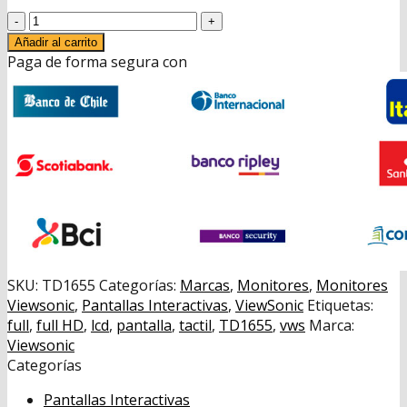
precio
precio
Monitor
original
actual
Portátil
era:
es:
Añadir al carrito
Táctil
Paga de forma segura con
$399.990.
$369.990.
TD1655
VWS
16"
cantidad
SKU:
TD1655
Categorías:
Marcas
,
Monitores
,
Monitores
Viewsonic
,
Pantallas Interactivas
,
ViewSonic
Etiquetas:
full
,
full HD
,
lcd
,
pantalla
,
tactil
,
TD1655
,
vws
Marca:
Viewsonic
Categorías
Pantallas Interactivas