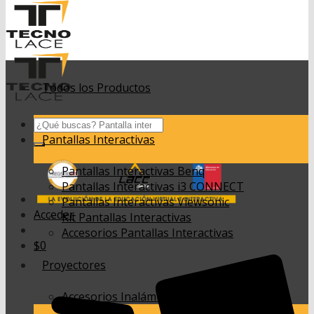
Todos los Productos
Buscar
por:
Pantallas Interactivas
Pantallas Interactivas Benq
Pantallas Interactivas i3 CONNECT
Pantallas Interactivas Viewsonic
Acceder
Kit Pantallas Interactivas
Accesorios Pantallas Interactivas
$
0
Proyectores
Accesorios Inalámbricos