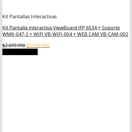
Kit Pantallas Interactivas
Kit Pantalla interactiva ViewBoard IFP 6534 + Soporte
WMK-047-2 + WIFI VB-WIFI-004 + WEB CAM VB-CAM-002
El
El
$
2.099.990
$
1.599.990
precio
precio
Añadir al carrito
original
actual
era:
es:
$2.099.990.
$1.599.990.