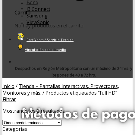
Benq
i3 Connect
Carrito
Samsung
ViewSonic
No hay productos en el carrito.
Post Venta / Servicio Técnico
Vinculación con el medio
Despachos en Región Metropolitana con un máximo de 24 hrs. y
Regiones de 48 a 72 hrs.
Inicio
/
Tienda – Pantallas Interactivas, Proyectores,
Monitores y más.
/
Productos etiquetados “full HD”
Filtrar
Mostrando los 2 resultados
Categorías