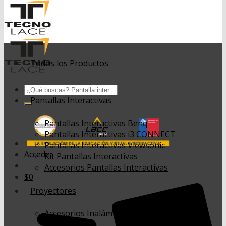
Todos los Productos
Buscar
por:
Pantallas Interactivas
Pantallas Interactivas Benq
Pantallas Interactivas i3 CONNECT
Pantallas Interactivas Viewsonic
Acceder
Kit Pantallas Interactivas
Accesorios Pantallas Interactivas
$
0
Proyectores
Accesorios Inalámbricos