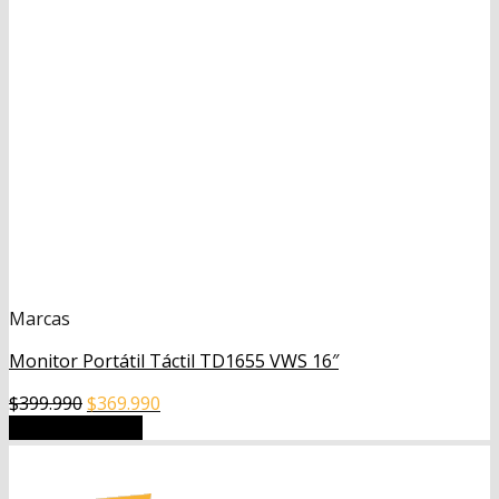
Marcas
Monitor Portátil Táctil TD1655 VWS 16″
El
El
$
399.990
$
369.990
precio
precio
Añadir al carrito
original
actual
era:
es: