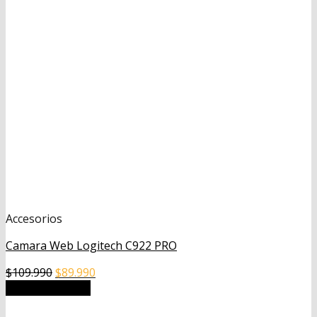
Accesorios
Camara Web Logitech C922 PRO
El
El
$
109.990
$
89.990
precio
precio
Añadir al carrito
original
actual