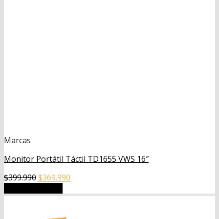
Marcas
Monitor Portátil Táctil TD1655 VWS 16″
El
El
$
399.990
$
369.990
precio
precio
Añadir al carrito
original
actual
era:
es: