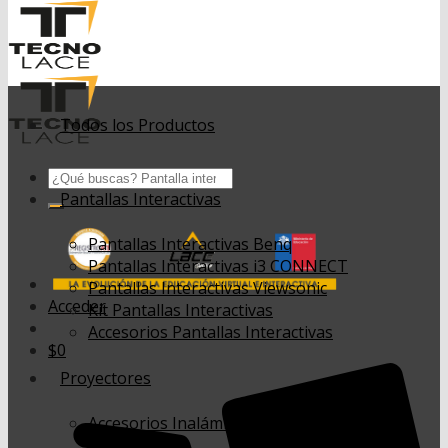
Todos los Productos
Buscar
por:
Pantallas Interactivas
Pantallas Interactivas Benq
Pantallas Interactivas i3 CONNECT
Pantallas Interactivas Viewsonic
Acceder
Kit Pantallas Interactivas
Accesorios Pantallas Interactivas
$
0
Proyectores
Accesorios Inalámbricos