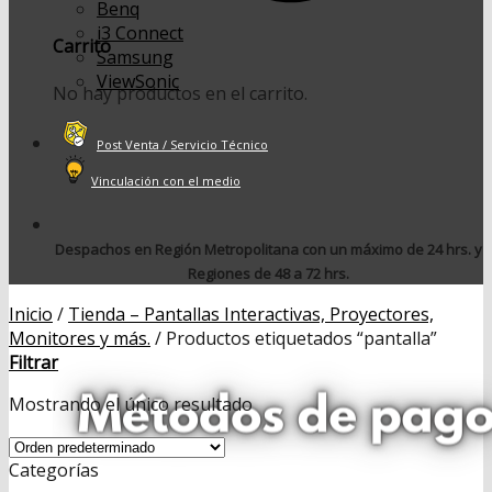
Benq
i3 Connect
Carrito
Samsung
ViewSonic
No hay productos en el carrito.
Post Venta / Servicio Técnico
Vinculación con el medio
Despachos en Región Metropolitana con un máximo de 24 hrs. y
Regiones de 48 a 72 hrs.
Inicio
/
Tienda – Pantallas Interactivas, Proyectores,
Monitores y más.
/
Productos etiquetados “pantalla”
Filtrar
Mostrando el único resultado
Categorías