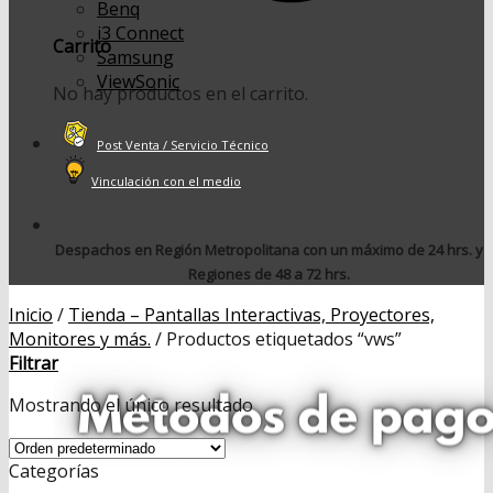
Benq
i3 Connect
Carrito
Samsung
ViewSonic
No hay productos en el carrito.
Post Venta / Servicio Técnico
Vinculación con el medio
Despachos en Región Metropolitana con un máximo de 24 hrs. y
Regiones de 48 a 72 hrs.
Inicio
/
Tienda – Pantallas Interactivas, Proyectores,
Monitores y más.
/
Productos etiquetados “vws”
Filtrar
Mostrando el único resultado
Categorías