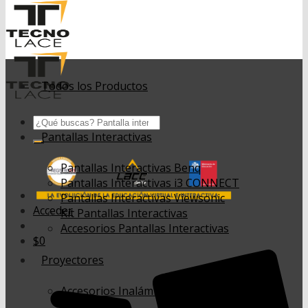
Todos los Productos
Buscar
por:
Pantallas Interactivas
Pantallas Interactivas Benq
Pantallas Interactivas i3 CONNECT
Pantallas Interactivas Viewsonic
Acceder
Kit Pantallas Interactivas
Accesorios Pantallas Interactivas
$
0
Proyectores
Accesorios Inalámbricos