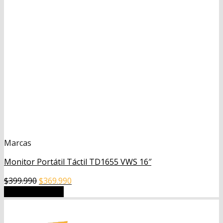
Marcas
Monitor Portátil Táctil TD1655 VWS 16″
El
El
$
399.990
$
369.990
precio
precio
Añadir al carrito
original
actual
era:
es: