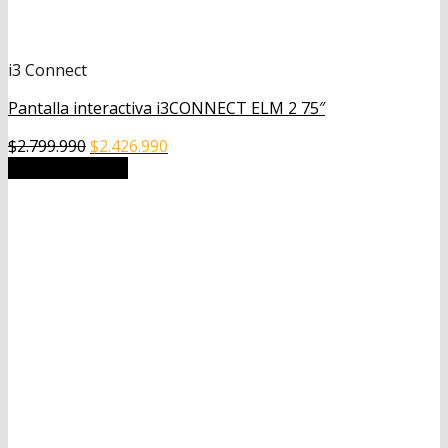
i3 Connect
Pantalla interactiva i3CONNECT ELM 2 75″
El
El
$
2.799.990
$
2.426.990
precio
precio
Añadir al carrito
original
actual
era:
es:
$2.799.990.
$2.426.990.