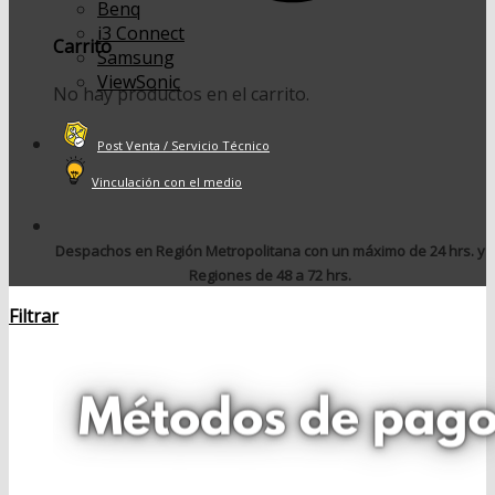
Benq
i3 Connect
Carrito
Samsung
ViewSonic
No hay productos en el carrito.
Post Venta / Servicio Técnico
Vinculación con el medio
Despachos en Región Metropolitana con un máximo de 24 hrs. y
Regiones de 48 a 72 hrs.
Filtrar