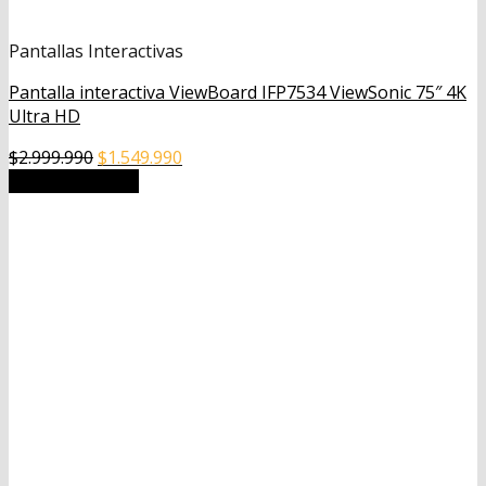
Pantallas Interactivas
Pantalla interactiva ViewBoard IFP7534 ViewSonic 75″ 4K
Ultra HD
El
El
$
2.999.990
$
1.549.990
precio
precio
Añadir al carrito
original
actual
era:
es:
$2.999.990.
$1.549.990.