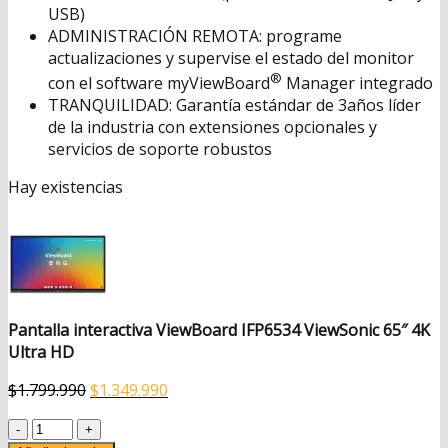
USB)
ADMINISTRACIÓN REMOTA: programe
actualizaciones y supervise el estado del monitor
®
con el software myViewBoard
Manager integrado
TRANQUILIDAD: Garantía estándar de 3años líder
de la industria con extensiones opcionales y
servicios de soporte robustos
Hay existencias
Pantalla interactiva ViewBoard IFP6534 ViewSonic 65″ 4K
Ultra HD
El
El
$
1.799.990
$
1.349.990
precio
precio
Pantalla
original
actual