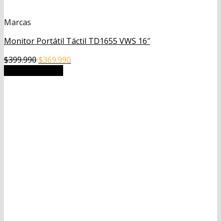
Marcas
Monitor Portátil Táctil TD1655 VWS 16″
El
El
$
399.990
$
369.990
precio
precio
Añadir al carrito
original
actual
era:
es:
$399.990.
$369.990.