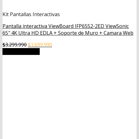
Kit Pantallas Interactivas
Pantalla interactiva ViewBoard IFP6552-2ED ViewSonic
65″ 4K Ultra HD EDLA + Soporte de Muro + Camara Web
El
El
$
3.299.990
$
1.699.990
precio
precio
Añadir al carrito
original
actual
era:
es:
$3.299.990.
$1.699.990.