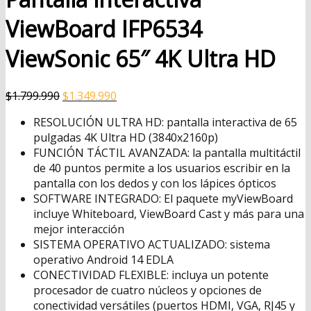
ViewBoard IFP6534
ViewSonic 65″ 4K Ultra HD
El
El
$
1.799.990
$
1.349.990
precio
precio
RESOLUCIÓN ULTRA HD: pantalla interactiva de 65
original
actual
pulgadas 4K Ultra HD (3840x2160p)
era:
es:
FUNCIÓN TÁCTIL AVANZADA: la pantalla multitáctil
$1.799.990.
$1.349.990.
de 40 puntos permite a los usuarios escribir en la
pantalla con los dedos y con los lápices ópticos
SOFTWARE INTEGRADO: El paquete myViewBoard
incluye Whiteboard, ViewBoard Cast y más para una
mejor interacción
SISTEMA OPERATIVO ACTUALIZADO: sistema
operativo Android 14 EDLA
CONECTIVIDAD FLEXIBLE: incluya un potente
procesador de cuatro núcleos y opciones de
conectividad versátiles (puertos HDMI, VGA, RJ45 y