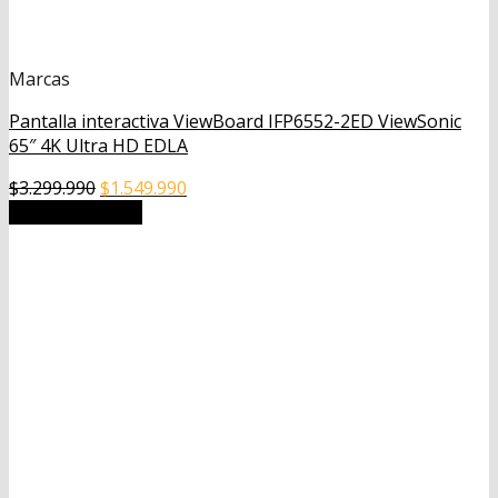
Marcas
Pantalla interactiva ViewBoard IFP6552-2ED ViewSonic
65″ 4K Ultra HD EDLA
El
El
$
3.299.990
$
1.549.990
precio
precio
Añadir al carrito
original
actual
era:
es:
$3.299.990.
$1.549.990.