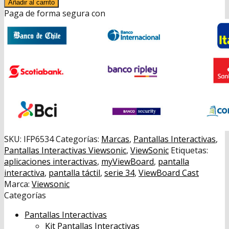
interactiva
era:
es:
Añadir al carrito
ViewBoard
Paga de forma segura con
$1.799.990.
$1.349.990.
IFP6534
ViewSonic
65"
4K
Ultra
HD
cantidad
SKU:
IFP6534
Categorías:
Marcas
,
Pantallas Interactivas
,
Pantallas Interactivas Viewsonic
,
ViewSonic
Etiquetas:
aplicaciones interactivas
,
myViewBoard
,
pantalla
interactiva
,
pantalla táctil
,
serie 34
,
ViewBoard Cast
Marca:
Viewsonic
Categorías
Pantallas Interactivas
Kit Pantallas Interactivas