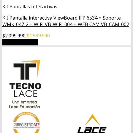
Kit Pantallas Interactivas
Kit Pantalla interactiva ViewBoard IFP 6534 + Soporte
WMK-047-2 + WIFI VB-WIFI-004 + WEB CAM VB-CAM-002
El
El
$
2.099.990
$
1.599.990
precio
precio
Añadir al carrito
original
actual
era:
es:
$2.099.990.
$1.599.990.