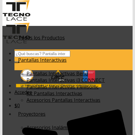
Todos los Productos
Buscar
por:
Pantallas Interactivas
Pantallas Interactivas Benq
Pantallas Interactivas i3 CONNECT
Pantallas Interactivas Viewsonic
Acceder
Kit Pantallas Interactivas
Accesorios Pantallas Interactivas
$
0
Proyectores
Accesorios Inalámbricos