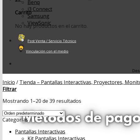
Benq
i3 Connect
Carrito
Samsung
ViewSonic
No hay productos en el carrito.
Post Venta / Servicio Técnico
Vinculación con el medio
Desp
Inicio
/
Tienda – Pantallas Interactivas, Proyectores, Monit
Filtrar
Mostrando 1–20 de 39 resultados
Categorías
Pantallas Interactivas
Kit Pantallas Interactivas