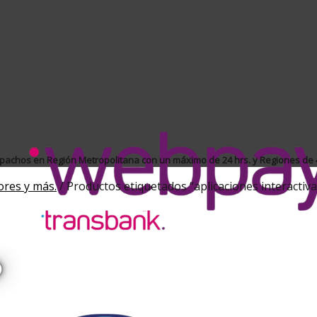
achos en Región Metropolitana con un máximo de 24 hrs. y Regiones de 4
ores y más.
/
Productos etiquetados “aplicaciones interactiva