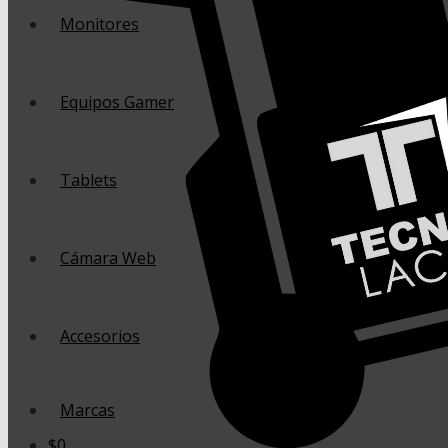
Monitores
Equipos Gamer
Tablets
Cámara Web
Accesorios
Marcas
$
0