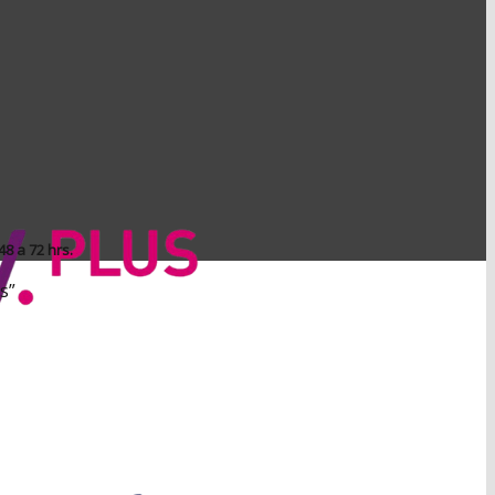
8 a 72 hrs.
s”