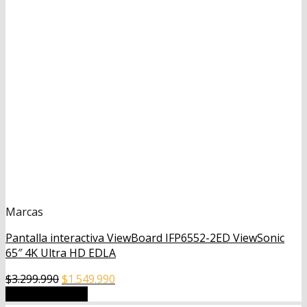
Marcas
Pantalla interactiva ViewBoard IFP6552-2ED ViewSonic
65″ 4K Ultra HD EDLA
El
El
$
3.299.990
$
1.549.990
precio
precio
Añadir al carrito