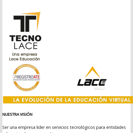
original
actual
era:
es:
$3.299.990.
$1.549.990.
NUESTRA VISIÓN
Ser una empresa lider en servicios tecnológicos para entidades