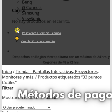
Benq
i3 Connect
Carrito
Samsung
ViewSonic
No hay productos en el carrito.
Post Venta / Servicio Técnico
Vinculación con el medio
Despachos en Región Metropolitana con un máximo de 24 hrs. y
Regiones de 48 a 72 hrs.
Inicio
/
Tienda – Pantallas Interactivas, Proyectores,
Monitores y más.
/
Productos etiquetados “33 puntos
táctiles”
Filtrar
Mostrando el único resultado