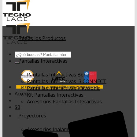
Todos los Productos
Buscar
por:
Pantallas Interactivas
Pantallas Interactivas Benq
Pantallas Interactivas i3 CONNECT
Pantallas Interactivas Viewsonic
Acceder
Kit Pantallas Interactivas
Accesorios Pantallas Interactivas
$
0
Proyectores
Accesorios Inalámbricos