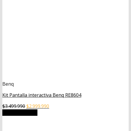
Benq
Kit Pantalla interactiva Benq RE8604
El
El
$
3.499.990
$
2.999.990
precio
precio
Añadir al carrito
original
actual
era:
es: