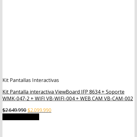
Kit Pantallas Interactivas
Kit Pantalla interactiva ViewBoard IFP 8634 + Soporte
WMK-047-2 + WIFI VB-WIFI-004 + WEB CAM VB-CAM-002
El
El
$
2.649.990
$
2.099.990
precio
precio
Añadir al carrito
original
actual
era:
es:
$2.649.990.
$2.099.990.