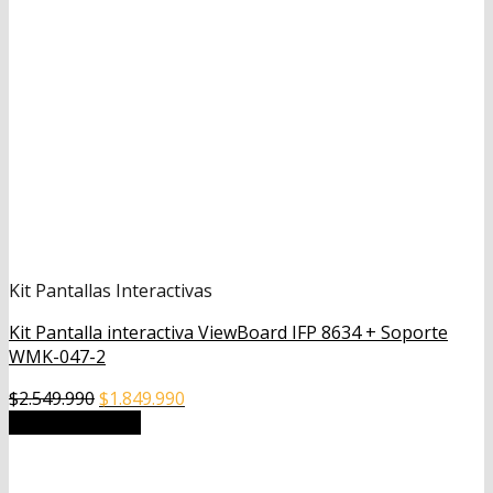
Kit Pantallas Interactivas
Kit Pantalla interactiva ViewBoard IFP 8634 + Soporte
WMK-047-2
El
El
$
2.549.990
$
1.849.990
precio
precio
Añadir al carrito
original
actual
era:
es: