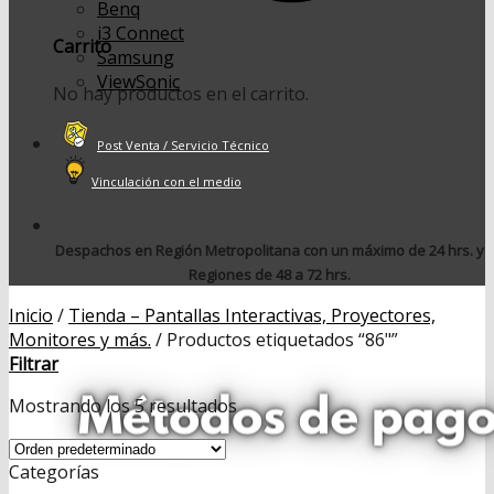
Benq
i3 Connect
Carrito
Samsung
ViewSonic
No hay productos en el carrito.
Post Venta / Servicio Técnico
Vinculación con el medio
Despachos en Región Metropolitana con un máximo de 24 hrs. y
Regiones de 48 a 72 hrs.
Inicio
/
Tienda – Pantallas Interactivas, Proyectores,
Monitores y más.
/
Productos etiquetados “86"”
Filtrar
Mostrando los 5 resultados
Categorías