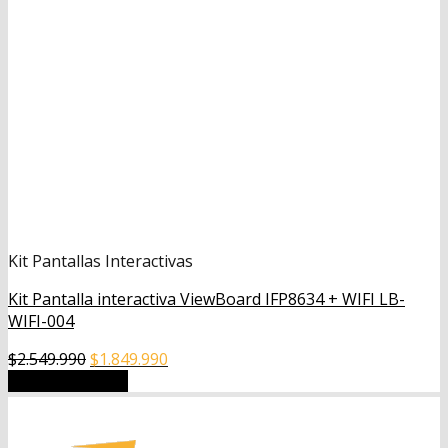
Kit Pantallas Interactivas
Kit Pantalla interactiva ViewBoard IFP8634 + WIFI LB-
WIFI-004
El
El
$
2.549.990
$
1.849.990
precio
precio
Añadir al carrito
original
actual
era:
es:
$2.549.990.
$1.849.990.