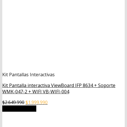
Kit Pantallas Interactivas
Kit Pantalla interactiva ViewBoard IFP 8634 + Soporte
WMK-047-2 + WIFI VB-WIFI-004
El
El
$
2.649.990
$
1.999.990
precio
precio
Añadir al carrito
original
actual
era:
es: