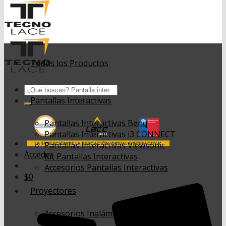
Todos los Productos
Buscar
por:
Pantallas Interactivas
Pantallas Interactivas Benq
Pantallas Interactivas i3 CONNECT
Pantallas Interactivas Viewsonic
Acceder
Kit Pantallas Interactivas
Accesorios Pantallas Interactivas
$
0
Proyectores
Accesorios Inalámbricos