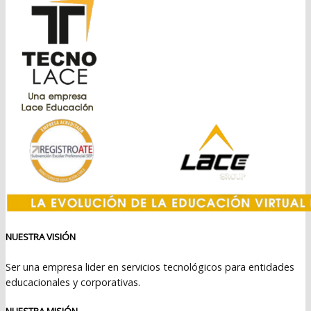
$2.099.990.
$1.449.990.
NUESTRA VISIÓN
Ser una empresa lider en servicios tecnológicos para entidades
educacionales y corporativas.
NUESTRA MISIÓN