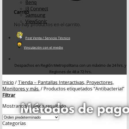
Benq
i3 Connect
Carrito
Samsung
ViewSonic
No hay productos en el carrito.
Post Venta / Servicio Técnico
Vinculación con el medio
Despachos en Región Metropolitana con un máximo de 24 hrs. y
Regiones de 48 a 72 hrs.
Inicio
/
Tienda – Pantallas Interactivas, Proyectores,
Monitores y más.
/
Productos etiquetados “Antibacterial”
Filtrar
Mostrando el único resultado
Categorías