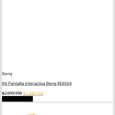
Benq
Kit Pantalla interactiva Benq RE6504
El
El
$
2.099.990
$
1.449.990
precio
precio
Añadir al carrito
original
actual
era:
es: