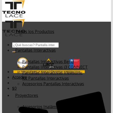
Todos los Productos
Buscar
por:
Pantallas Interactivas
Pantallas Interactivas Benq
Pantallas Interactivas i3 CONNECT
Pantallas Interactivas Viewsonic
Acceder
Kit Pantallas Interactivas
Accesorios Pantallas Interactivas
$
0
Proyectores
Accesorios Inalámbricos