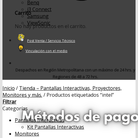
Benq
i3 Connect
Carrito
Samsung
ViewSonic
No hay productos en el carrito.
Post Venta / Servicio Técnico
Vinculación con el medio
Despachos en Región Metropolitana con un máximo de 24 hrs. y
Regiones de 48 a 72 hrs.
Inicio
/
Tienda – Pantallas Interactivas, Proyectores,
Monitores y más.
/
Productos etiquetados “intel”
Filtrar
Categorías
Pantallas Interactivas
Kit Pantallas Interactivas
Monitores