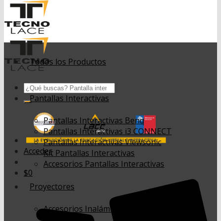
Todos los Productos
Buscar
por:
Pantallas Interactivas
Pantallas Interactivas Benq
Pantallas Interactivas i3 CONNECT
Pantallas Interactivas Viewsonic
Acceder
Kit Pantallas Interactivas
Accesorios Pantallas Interactivas
$
0
Proyectores
Accesorios Inalámbricos