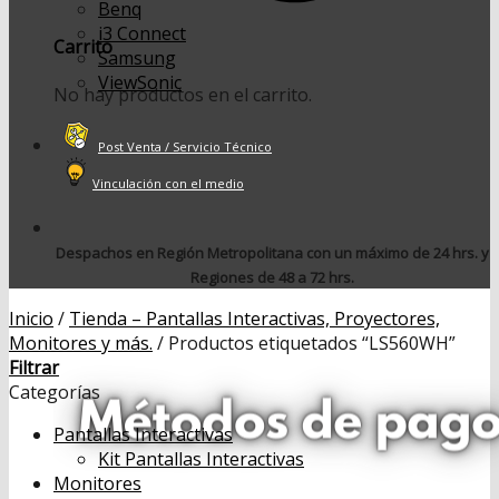
Benq
i3 Connect
Carrito
Samsung
ViewSonic
No hay productos en el carrito.
Post Venta / Servicio Técnico
Vinculación con el medio
Despachos en Región Metropolitana con un máximo de 24 hrs. y
Regiones de 48 a 72 hrs.
Inicio
/
Tienda – Pantallas Interactivas, Proyectores,
Monitores y más.
/
Productos etiquetados “LS560WH”
Filtrar
Categorías
Pantallas Interactivas
Kit Pantallas Interactivas
Monitores