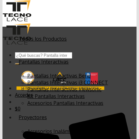
Todos los Productos
Buscar
por:
Pantallas Interactivas
Pantallas Interactivas Benq
Pantallas Interactivas i3 CONNECT
Pantallas Interactivas Viewsonic
Acceder
Kit Pantallas Interactivas
Accesorios Pantallas Interactivas
$
0
Proyectores
Accesorios Inalámbricos