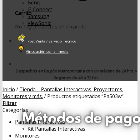
Benq
i3 Connect
Carrito
Samsung
ViewSonic
No hay productos en el carrito.
Post Venta / Servicio Técnico
Vinculación con el medio
Despachos en Región Metropolitana con un máximo de 24 hrs. y
Regiones de 48 a 72 hrs.
Inicio
/
Tienda – Pantallas Interactivas, Proyectores,
Monitores y más.
/
Productos etiquetados “Pa503w”
Filtrar
Categorías
Pantallas Interactivas
Kit Pantallas Interactivas
Monitores