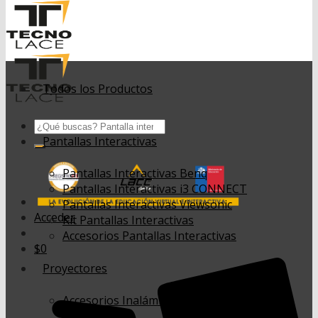
Todos los Productos
Buscar
por:
Pantallas Interactivas
Pantallas Interactivas Benq
Pantallas Interactivas i3 CONNECT
Pantallas Interactivas Viewsonic
Acceder
Kit Pantallas Interactivas
Accesorios Pantallas Interactivas
$
0
Proyectores
Accesorios Inalámbricos