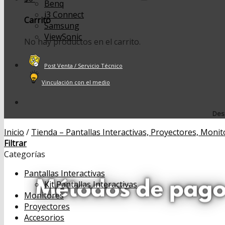
Benq
i3 Connect
Carrito
Samsung
ViewSonic
No hay productos en el carrito.
Post Venta / Servicio Técnico
Vinculación con el medio
Desp
Inicio
/
Tienda – Pantallas Interactivas, Proyectores, Monit
Filtrar
Categorías
Pantallas Interactivas
Kit Pantallas Interactivas
Monitores
Proyectores
Accesorios