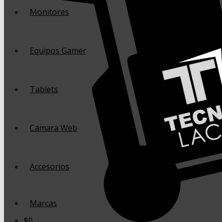
Monitores
Equipos Gamer
Tablets
Cámara Web
Accesorios
Marcas
$
0