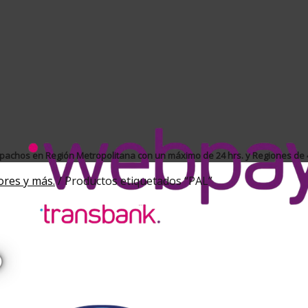
achos en Región Metropolitana con un máximo de 24 hrs. y Regiones de 4
ores y más.
/
Productos etiquetados “PAL”