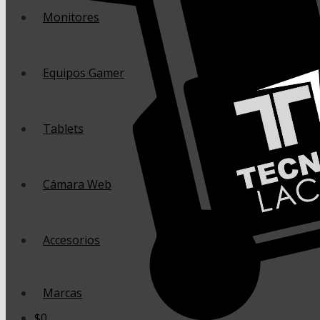
Monitores
Equipos Gamer
Tablets
Cámara Web
Accesorios
Marcas
$
0