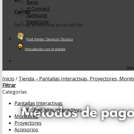
Benq
i3 Connect
Carrito
Samsung
ViewSonic
No hay productos en el carrito.
Post Venta / Servicio Técnico
Vinculación con el medio
Desp
Inicio
/
Tienda – Pantallas Interactivas, Proyectores, Monit
Filtrar
Categorías
Pantallas Interactivas
Kit Pantallas Interactivas
Monitores
Proyectores
Accesorios