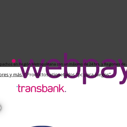
achos en Región Metropolitana con un máximo de 24 hrs. y Regiones de 4
ores y más.
/
Productos etiquetados “pc para juegos”