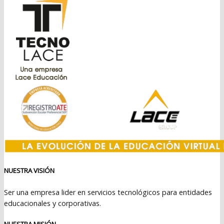
$2.099.990.
$1.449.990.
NUESTRA VISIÓN
Ser una empresa lider en servicios tecnológicos para entidades
educacionales y corporativas.
NUESTRA MISIÓN