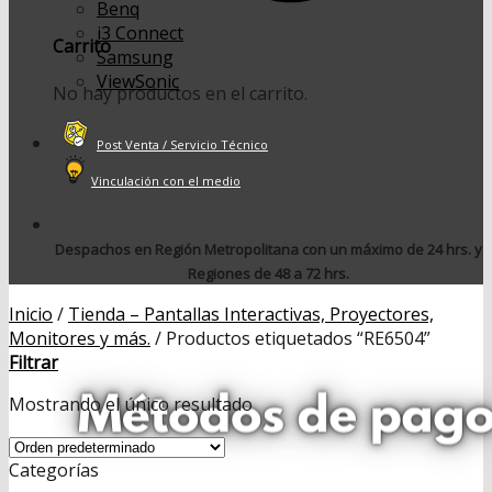
Benq
i3 Connect
Carrito
Samsung
ViewSonic
No hay productos en el carrito.
Post Venta / Servicio Técnico
Vinculación con el medio
Despachos en Región Metropolitana con un máximo de 24 hrs. y
Regiones de 48 a 72 hrs.
Inicio
/
Tienda – Pantallas Interactivas, Proyectores,
Monitores y más.
/
Productos etiquetados “RE6504”
Filtrar
Mostrando el único resultado
Categorías