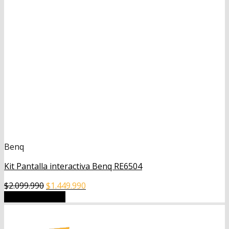
Benq
Kit Pantalla interactiva Benq RE6504
El
El
$
2.099.990
$
1.449.990
precio
precio
Añadir al carrito
original
actual
era:
es: