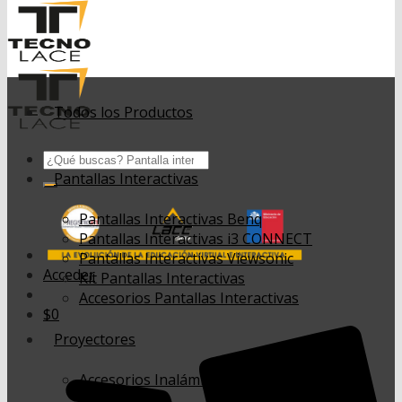
Todos los Productos
Buscar
por:
Pantallas Interactivas
Pantallas Interactivas Benq
Pantallas Interactivas i3 CONNECT
Pantallas Interactivas Viewsonic
Acceder
Kit Pantallas Interactivas
Accesorios Pantallas Interactivas
$
0
Proyectores
Accesorios Inalámbricos