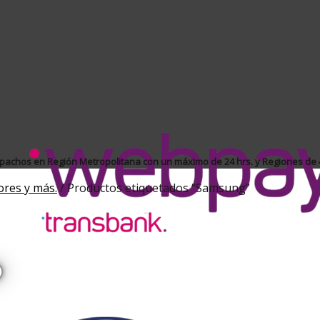
achos en Región Metropolitana con un máximo de 24 hrs. y Regiones de 4
ores y más.
/
Productos etiquetados “Samsung”