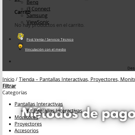
Benq
i3 Connect
Carrito
Samsung
ViewSonic
No hay productos en el carrito.
Post Venta / Servicio Técnico
Vinculación con el medio
Desp
Inicio
/
Tienda – Pantallas Interactivas, Proyectores, Monit
Filtrar
Categorías
Pantallas Interactivas
Kit Pantallas Interactivas
Monitores
Proyectores
Accesorios