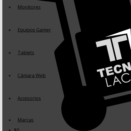
Monitores
Equipos Gamer
Tablets
Cámara Web
Accesorios
Marcas
$
0