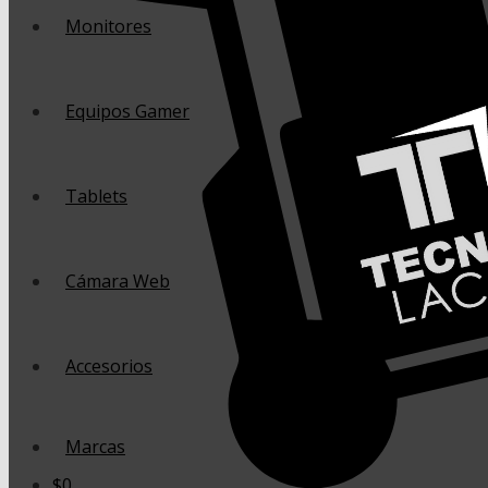
Monitores
Equipos Gamer
Tablets
Cámara Web
Accesorios
Marcas
$
0