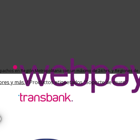
achos en Región Metropolitana con un máximo de 24 hrs. y Regiones de 4
ores y más.
/
Productos etiquetados “Soporte de muro”