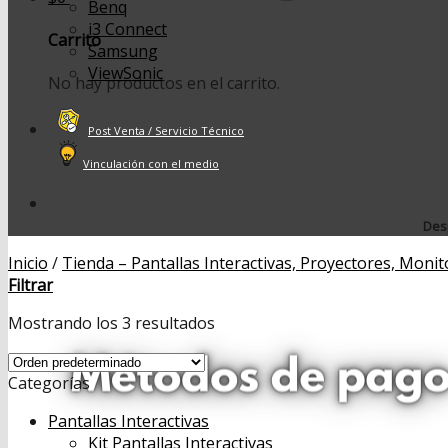
Benq
i3 Connect
Carrito
Samsung
ViewSonic
No hay productos en el carrito.
Post Venta / Servicio Técnico
Vinculación con el medio
Desp
Inicio
/
Tienda – Pantallas Interactivas, Proyectores, Monit
Filtrar
Mostrando los 3 resultados
Categorías
Pantallas Interactivas
Kit Pantallas Interactivas