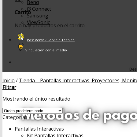
Benq
i3 Connect
Carrito
Samsung
ViewSonic
No hay productos en el carrito.
Post Venta / Servicio Técnico
Vinculación con el medio
Desp
Inicio
/
Tienda – Pantallas Interactivas, Proyectores, Monit
Filtrar
Mostrando el único resultado
Categorías
Pantallas Interactivas
Kit Pantallas Interactivas