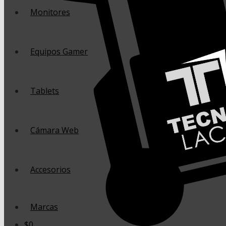
Monitores
Equipos Gamer
Tablets
Cámara Web
Accesorios
Marcas
$
0