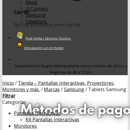
Benq
i3 Connect
Carrito
Samsung
ViewSonic
No hay productos en el carrito.
Post Venta / Servicio Técnico
Vinculación con el medio
Despachos en Región Metropolitana con un máximo de 24 hrs. y
Regiones de 48 a 72 hrs.
Inicio
/
Tienda – Pantallas Interactivas, Proyectores,
Monitores y más.
/
Marcas
/
Samsung
/
Tablets Samsung
Filtrar
Categorías
Pantallas Interactivas
Kit Pantallas Interactivas
Monitores