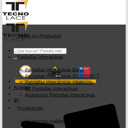
Todos los Productos
Buscar
por:
Pantallas Interactivas
Pantallas Interactivas Benq
Pantallas Interactivas i3 CONNECT
Pantallas Interactivas Viewsonic
Acceder
Kit Pantallas Interactivas
Accesorios Pantallas Interactivas
$
0
Proyectores
Accesorios Inalámbricos