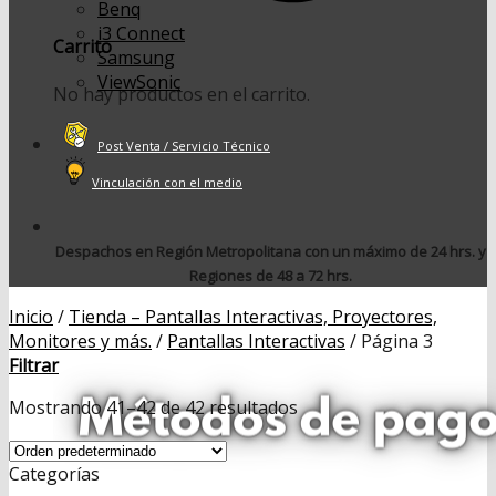
Benq
i3 Connect
Carrito
Samsung
ViewSonic
No hay productos en el carrito.
Post Venta / Servicio Técnico
Vinculación con el medio
Despachos en Región Metropolitana con un máximo de 24 hrs. y
Regiones de 48 a 72 hrs.
Inicio
/
Tienda – Pantallas Interactivas, Proyectores,
Monitores y más.
/
Pantallas Interactivas
/
Página 3
Filtrar
Mostrando 41–42 de 42 resultados
Categorías