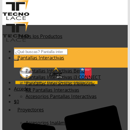
Todos los Productos
Buscar
por:
Pantallas Interactivas
Pantallas Interactivas Benq
Pantallas Interactivas i3 CONNECT
Pantallas Interactivas Viewsonic
Acceder
Kit Pantallas Interactivas
Accesorios Pantallas Interactivas
$
0
Proyectores
Accesorios Inalámbricos