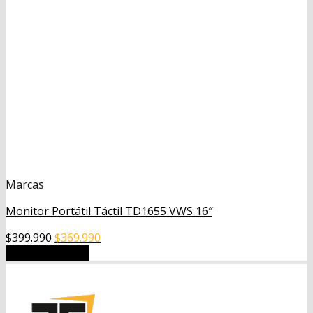
Marcas
Monitor Portátil Táctil TD1655 VWS 16″
El
El
$
399.990
$
369.990
precio
precio
Añadir al carrito
original
actual
era:
es:
$399.990.
$369.990.