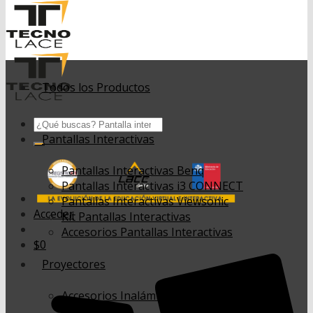
Todos los Productos
Buscar
por:
Pantallas Interactivas
Pantallas Interactivas Benq
Pantallas Interactivas i3 CONNECT
Pantallas Interactivas Viewsonic
Acceder
Kit Pantallas Interactivas
Accesorios Pantallas Interactivas
$
0
Proyectores
Accesorios Inalámbricos