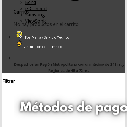
Benq
i3 Connect
Carrito
Samsung
ViewSonic
No hay productos en el carrito.
Post Venta / Servicio Técnico
Vinculación con el medio
Despachos en Región Metropolitana con un máximo de 24 hrs. y
Regiones de 48 a 72 hrs.
Filtrar