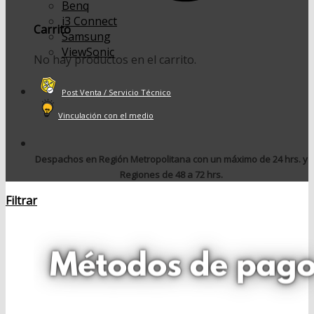
Benq
i3 Connect
Carrito
Samsung
ViewSonic
No hay productos en el carrito.
Post Venta / Servicio Técnico
Vinculación con el medio
Despachos en Región Metropolitana con un máximo de 24 hrs. y
Regiones de 48 a 72 hrs.
Filtrar