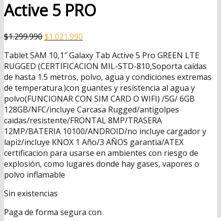
Active 5 PRO
El
El
$
1.299.990
$
1.021.990
precio
precio
Tablet SAM 10,1″ Galaxy Tab Active 5 Pro GREEN LTE
original
actual
RUGGED (CERTIFICACION MIL-STD-810,Soporta caídas
era:
es:
de hasta 1.5 metros, polvo, agua y condiciones extremas
$1.299.990.
$1.021.990.
de temperatura.)con guantes y resistencia al agua y
polvo(FUNCIONAR CON SIM CARD O WIFI) /5G/ 6GB
128GB/NFC/incluye Carcasa Rugged/antigolpes
caidas/resistente/FRONTAL 8MP/TRASERA
12MP/BATERIA 10100/ANDROID/no incluye cargador y
lapiz/incluye KNOX 1 Año/3 AÑOS garantia/ATEX
certificacion para usarse en ambientes con riesgo de
explosión, como lugares donde hay gases, vapores o
polvo inflamable
Sin existencias
Paga de forma segura con