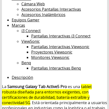
Cámara Web
Accesorios Pantallas Interactivas
Accesorios Inalámbricos
Equipos Gamer
Marcas
i3 Connect
Pantallas Interactivas i3 Connect
ViewSonic
Pantallas Interactivas Viewsonic
Proyectores Viewsonic
Monitores Viewsonic
Benq
Pantallas Interactivas Benq
Descripción
La
Samsung Galaxy Tab Active5 Pro
es una
tablet
robusta diseñada para entornos exigentes, con
certificaciones de durabilidad, batería extraíble y
conectividad 5G
. Está orientada principalmente a usuarios
profesionales en industrias como la logística o el trabajo