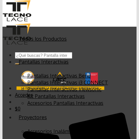
Todos los Productos
Buscar
por:
Pantallas Interactivas
Pantallas Interactivas Benq
Pantallas Interactivas i3 CONNECT
Pantallas Interactivas Viewsonic
Acceder
Kit Pantallas Interactivas
Accesorios Pantallas Interactivas
$
0
Proyectores
Accesorios Inalámbricos