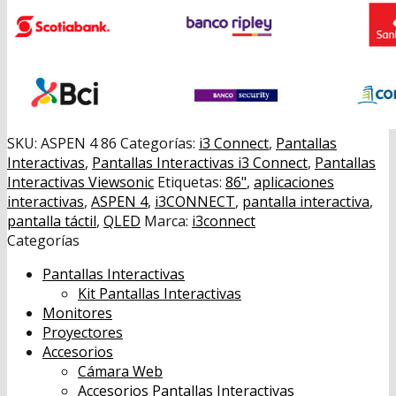
SKU:
ASPEN 4 86
Categorías:
i3 Connect
,
Pantallas
Interactivas
,
Pantallas Interactivas i3 Connect
,
Pantallas
Interactivas Viewsonic
Etiquetas:
86"
,
aplicaciones
interactivas
,
ASPEN 4
,
i3CONNECT
,
pantalla interactiva
,
pantalla táctil
,
QLED
Marca:
i3connect
Categorías
Pantallas Interactivas
Kit Pantallas Interactivas
Monitores
Proyectores
Accesorios
Cámara Web
Accesorios Pantallas Interactivas