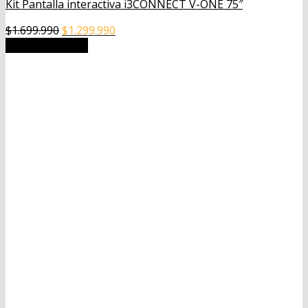
Kit Pantalla interactiva i3CONNECT V-ONE 75″
El
El
$
1.699.990
$
1.299.990
precio
precio
Añadir al carrito
original
actual
era:
es:
$1.699.990.
$1.299.990.