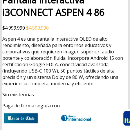
i3CONNECT ASPEN 4 86
El
El
$
4.999.990
$
4.599.990
precio
precio
Aspen 4 es una pantalla interactiva QLED de alto
original
actual
rendimiento, diseñada para entornos educativos y
era:
es:
corporativos que requieren imagen superior, audio
$4.999.990.
$4.599.990.
potente y colaboración fluida. Incorpora Android 15 con
certificación Google EDLA, conectividad avanzada
(incluyendo USB‑C 100 W), 50 puntos táctiles de alta
precisión y un sistema Dolby de 80 W, ofreciendo una
experiencia completa, moderna y eficiente
Sin existencias
Paga de forma segura con