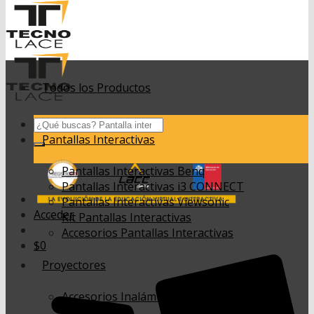
Todos los Productos
Buscar
por:
Pantallas Interactivas
Pantallas Interactivas Benq
Pantallas Interactivas i3 CONNECT
Pantallas Interactivas Viewsonic
Acceder
Kit Pantallas Interactivas
Accesorios Pantallas Interactivas
$
0
Proyectores
Accesorios Inalámbricos