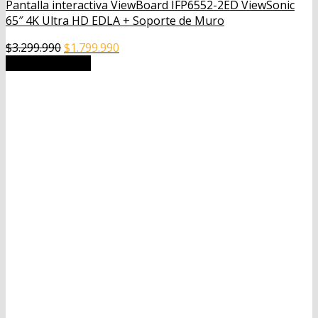
Pantalla interactiva ViewBoard IFP6552-2ED ViewSonic
65″ 4K Ultra HD EDLA + Soporte de Muro
El
El
$
3.299.990
$
1.799.990
precio
precio
Añadir al carrito
original
actual
era:
es:
$3.299.990.
$1.799.990.