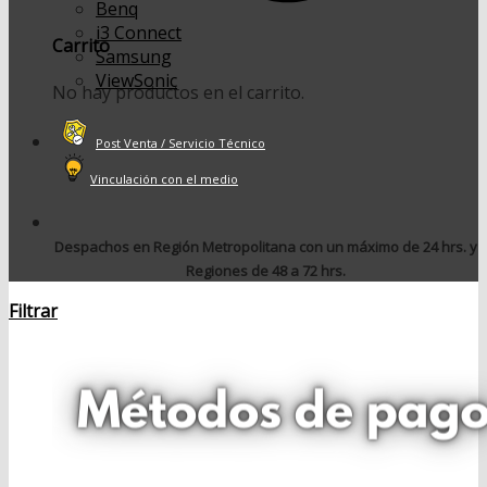
Benq
i3 Connect
Carrito
Samsung
ViewSonic
No hay productos en el carrito.
Post Venta / Servicio Técnico
Vinculación con el medio
Despachos en Región Metropolitana con un máximo de 24 hrs. y
Regiones de 48 a 72 hrs.
Filtrar