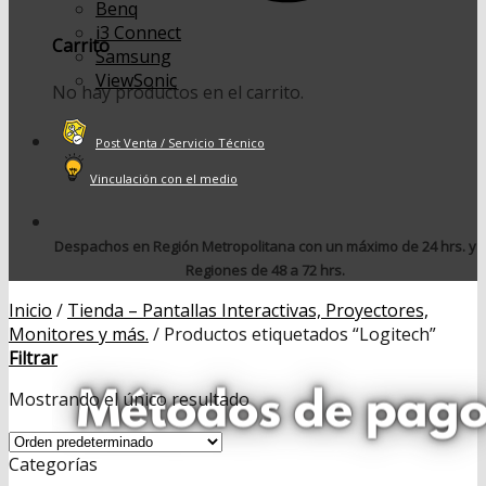
Benq
i3 Connect
Carrito
Samsung
ViewSonic
No hay productos en el carrito.
Post Venta / Servicio Técnico
Vinculación con el medio
Despachos en Región Metropolitana con un máximo de 24 hrs. y
Regiones de 48 a 72 hrs.
Inicio
/
Tienda – Pantallas Interactivas, Proyectores,
Monitores y más.
/
Productos etiquetados “Logitech”
Filtrar
Mostrando el único resultado
Categorías