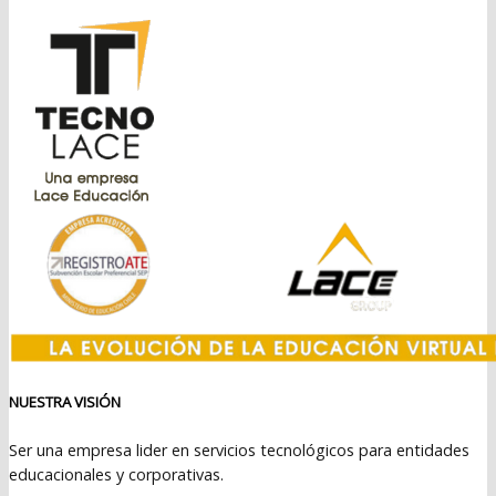
era:
es:
$109.990.
$89.990.
NUESTRA VISIÓN
Ser una empresa lider en servicios tecnológicos para entidades
educacionales y corporativas.