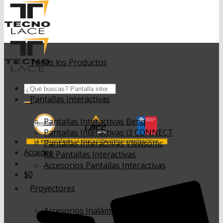
Todos los Productos
Buscar
por:
Pantallas Interactivas
Pantallas Interactivas Benq
Pantallas Interactivas i3 CONNECT
Pantallas Interactivas Viewsonic
Acceder
Kit Pantallas Interactivas
Accesorios Pantallas Interactivas
$
0
Proyectores
Accesorios Inalámbricos