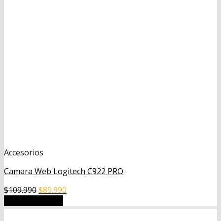
Accesorios
Camara Web Logitech C922 PRO
El
El
$
109.990
$
89.990
precio
precio
Añadir al carrito
original
actual