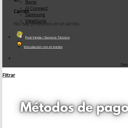
Benq
i3 Connect
Carrito
Samsung
ViewSonic
No hay productos en el carrito.
Post Venta / Servicio Técnico
Vinculación con el medio
Desp
Filtrar