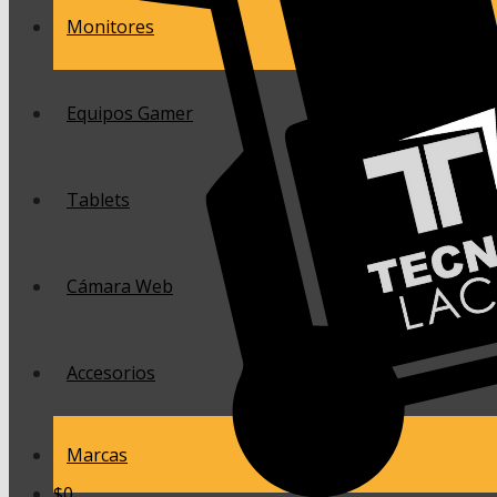
Monitores
Equipos Gamer
Tablets
Cámara Web
Accesorios
Marcas
$
0