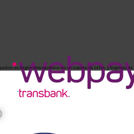
achos en Región Metropolitana con un máximo de 24 hrs. y Regiones de 4