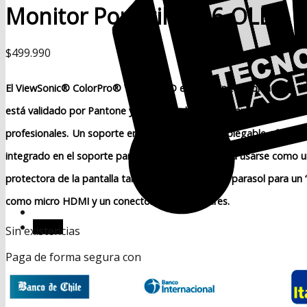
Monitor Portátil VP16-OLED
$
499.990
El ViewSonic® ColorPro® VP16-OLED es un monitor portátil de 15,6
está validado por Pantone y calibrado de fábrica para ofrecer un
profesionales.
Un soporte ergonómico flexible y plegable ofrece un 
integrado en el soporte para que la pantalla pueda usarse como una
protectora de la pantalla también funciona como parasol para un 
como micro HDMI y un conector para auriculares.
Menú
Sin existencias
Paga de forma segura con